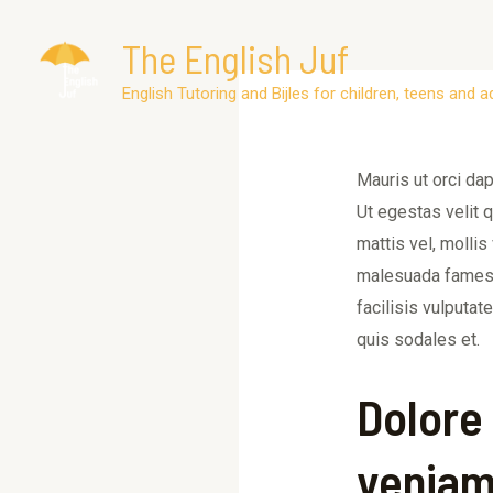
Skip
The English Juf
to
content
Post
English Tutoring and Bijles for children, teens and a
navigation
Mauris ut orci dap
Ut egestas velit q
mattis vel, mollis
malesuada fames a
facilisis vulputat
quis sodales et.
Dolore
veniam