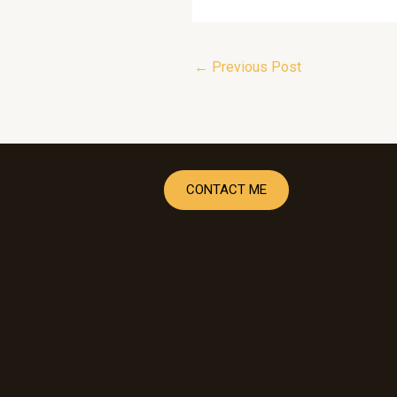
←
Previous Post
CONTACT ME