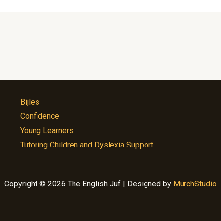
Bijles
Confidence
Young Learners
Tutoring Children and Dyslexia Support
Copyright © 2026 The English Juf | Designed by
MurchStudio