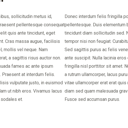
ibus, sollicitudin metus id,
Donec interdum felis fringilla 
Praesent pellentesque consequat
pellentesque. Duis elementum bl
elit quis ante tincidunt, eget
tincidunt diam sollicitudin sed. 
unt. Cras massa augue, facilisis
tempor nisi non feugiat. Curabitu
el, mollis vel neque. Nam
Sed sagittis purus ac felis venen
at, a sagittis risus auctor non.
ante suscipit. Nulla lacinia eros
suada fames ac ante ipsum
fringilla nisl porttitor sit amet
. Praesent at interdum felis.
a rutrum ullamcorper, lacus purus
isis vulputate justo, in euismod
vitae ullamcorper erat erat quis 
 Nam ut nibh eros. Vivamus lacus
diam sed quam malesuada gravid
 sodales et.
Fusce sed accumsan purus.