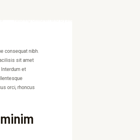
rs
Tutoring Children and Dyslexia Support
Contact
ue consequat nibh.
acilisis sit amet
. Interdum et
ellentesque
cus orci, rhoncus
 minim