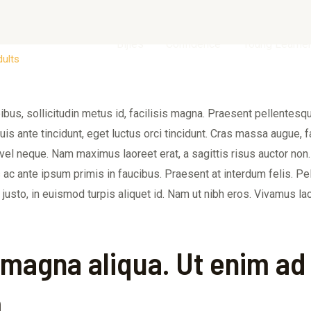
Bijles
Confidence
Young Learne
dults
ibus, sollicitudin metus id, facilisis magna. Praesent pellentesq
uis ante tincidunt, eget luctus orci tincidunt. Cras massa augue, f
 vel neque. Nam maximus laoreet erat, a sagittis risus auctor non
c ante ipsum primis in faucibus. Praesent at interdum felis. P
e justo, in euismod turpis aliquet id. Nam ut nibh eros. Vivamus la
 magna aliqua. Ut enim ad
.