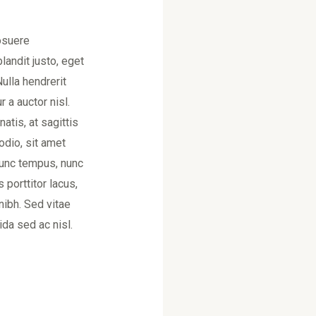
posuere
andit justo, eget
Nulla hendrerit
r a auctor nisl.
atis, at sagittis
 odio, sit amet
. Nunc tempus, nunc
 porttitor lacus,
nibh. Sed vitae
a sed ac nisl.